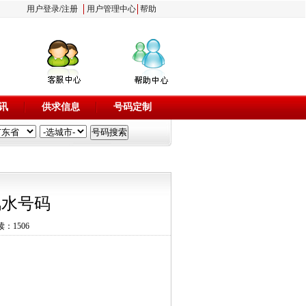
用户登录
/
注册
用户管理中心
帮助
讯
供求信息
号码定制
风水号码
读：1506