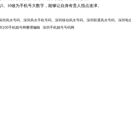
选5、10做为手机号大数字，能够让自身有贵人指点迷津。
深圳风水号码
、
深圳风水手机号码
、
深圳移动风水号码
、
深圳联通风水号码
、
深圳电
圳100手机靓号网
整理编辑
深圳手机靓号号码网