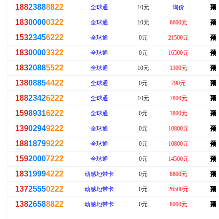
188
2388
8822
全球通
10元
询价
183
0000
0322
全球通
10元
6600元
153
2345
6222
全球通
0元
21500元
183
0000
3322
全球通
0元
16500元
183
2088
5522
全球通
10元
1300元
138
0885
4422
全球通
0元
790元
188
2342
6222
全球通
10元
7800元
159
8931
6222
全球通
0元
3800元
139
0294
9222
全球通
0元
10800元
188
1879
9222
全球通
0元
10800元
159
2000
7222
全球通
0元
14500元
183
1999
4222
动感地带卡
0元
8800元
137
2555
0222
动感地带卡
0元
26500元
138
2658
8822
动感地带卡
0元
8000元