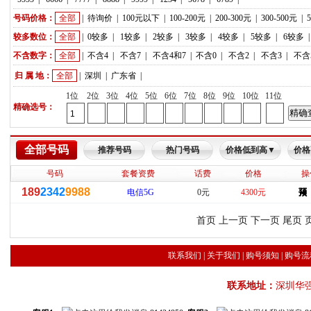
号码价格：
全部
|
待询价
|
100元以下
|
100-200元
|
200-300元
|
300-500元
|
较多数位：
全部
|
0较多
|
1较多
|
2较多
|
3较多
|
4较多
|
5较多
|
6较多
不含数字：
全部
|
不含4
|
不含7
|
不含4和7
|
不含0
|
不含2
|
不含3
|
不含
归 属 地：
全部
|
深圳
|
广东省
|
1位
2位
3位
4位
5位
6位
7位
8位
9位
10位
11位
精确选号：
全部号码
推荐号码
热门号码
价格低到高▼
价格
号码
套餐资费
话费
价格
操
189
2342
9988
电信5G
0元
4300元
首页 上一页 下一页 尾页 
联系我们
|
关于我们
|
购号须知
|
购号流
联系地址：
深圳华