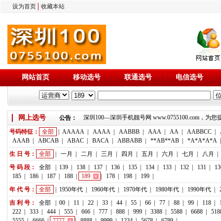
设为首页
收藏本站
网站首页
移动选号
联通选号
电信选号
网上选号
深圳100—深圳手机靓号网 www.0755100.c
公告：
号码特征：
全部
|
AAAAA
|
AAAA
|
AABBB
|
AAA
|
AA
|
AABBCC
|
AAAB
|
ABCAB
|
ABAC
|
BACA
|
ABBABB
|
**AB**AB
|
*A*A*A*A
生 日 号：
全部
|
一月
|
二月
|
三月
|
四月
|
五月
|
六月
|
七月
|
八月
|
号 码 段：
全部
|
139
|
138
|
137
|
136
|
135
|
134
|
133
|
132
|
131
|
13
185
|
186
|
187
|
188
|
189
|
178
|
198
|
199
|
年 代 号：
全部
|
1950年代
|
1960年代
|
1970年代
|
1980年代
|
1990年代
|
吉 利 号：
全部
|
00
|
11
|
22
|
33
|
44
|
55
|
66
|
77
|
88
|
99
|
118
|
222
|
333
|
444
|
555
|
666
|
777
|
888
|
999
|
3388
|
5588
|
6688
|
518
5555
|
6666
|
7777
|
8888
|
9999
|
1234
|
5678
|
6789
|