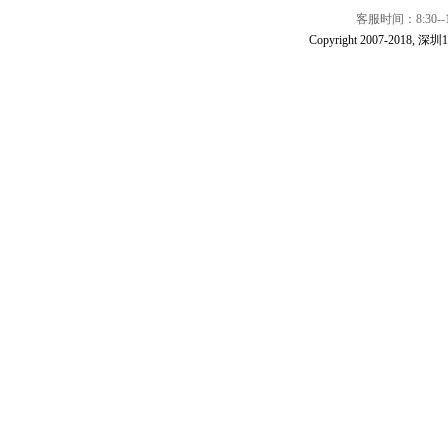
客服时间：8:30--1
Copyright 2007-2018, 深圳