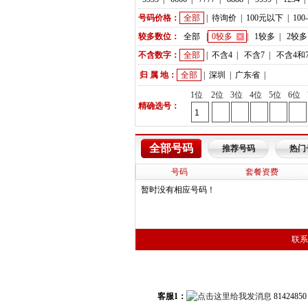
号码价格：
全部
|
待询价
|
100元以下
|
100
较多数位：
全部
|
0较多
|
1较多
|
2较多
不含数字：
全部
|
不含4
|
不含7
|
不含4和
归 属 地：
全部
|
深圳
|
广东省
|
1位
2位
3位
4位
5位
6位
精确选号：
全部号码
推荐号码
热门
号码
套餐资费
暂时没有相应号码！
联系
客服1：
8142485