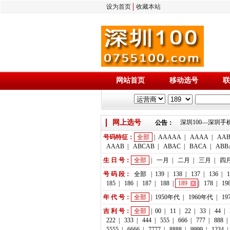
设为首页
收藏本站
网站首页
移动选号
联
网上选号
深圳100—深圳手
公告：
号码特征：
全部
|
AAAAA
|
AAAA
|
AA
AAAB
|
ABCAB
|
ABAC
|
BACA
|
ABB
生 日 号：
全部
|
一月
|
二月
|
三月
|
四
号 码 段：
全部
|
139
|
138
|
137
|
136
|
1
185
|
186
|
187
|
188
|
189
|
178
|
19
年 代 号：
全部
|
1950年代
|
1960年代
|
19
吉 利 号：
全部
|
00
|
11
|
22
|
33
|
44
|
222
|
333
|
444
|
555
|
666
|
777
|
888
|
5555
|
6666
|
7777
|
8888
|
9999
|
1234
|