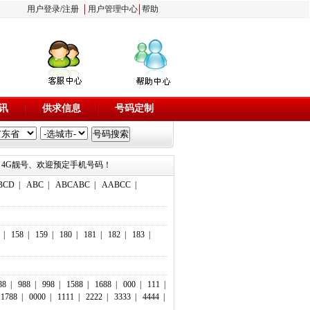
用户登录
/
注册
用户管理中心
帮助
讯
供求信息
号码定制
号、4G靓号、欢迎预定手机号码！
BCD
|
ABC
|
ABCABC
|
AABCC
|
|
158
|
159
|
180
|
181
|
182
|
183
|
88
|
988
|
998
|
1588
|
1688
|
000
|
111
|
1788
|
0000
|
1111
|
2222
|
3333
|
4444
|