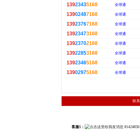
139
2343
5168
全球通
139
0248
7168
全球通
139
2376
7168
全球通
139
2347
3168
全球通
139
2370
2168
全球通
139
2285
3168
全球通
139
2346
5168
全球通
139
0297
5168
全球通
联系
客服1：
8142485