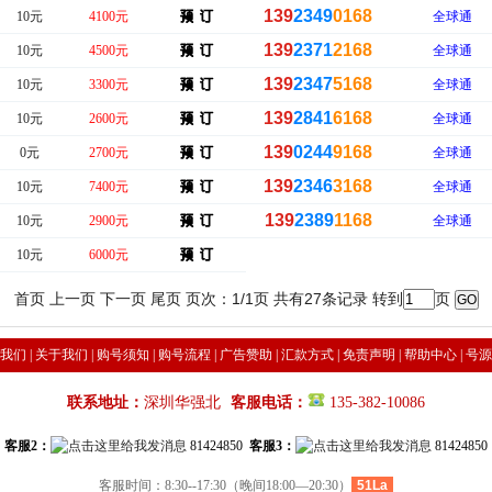
139
2349
0168
10元
4100元
全球通
139
2371
2168
10元
4500元
全球通
139
2347
5168
10元
3300元
全球通
139
2841
6168
10元
2600元
全球通
139
0244
9168
0元
2700元
全球通
139
2346
3168
10元
7400元
全球通
139
2389
1168
10元
2900元
全球通
10元
6000元
首页 上一页 下一页 尾页 页次：1/1页 共有27条记录 转到
页
我们
|
关于我们
|
购号须知
|
购号流程
|
广告赞助
|
汇款方式
|
免责声明
|
帮助中心
|
号源
联系地址：
深圳华强北
客服电话：
135-382-10086
0
客服2：
81424850
客服3：
8142485
客服时间：8:30--17:30（晚间18:00—20:30）
51La